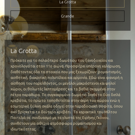
La Grotta
Grande
Παραδοσιακη κουζινα
Δραστηριοτητες
Φωτογραφιες
Τοποθεσια
Η κουζινα μας
Πεζοπορία
Μανη
La Grotta
Το κελαρι μας
Οινογευσία
Προσβαση
Πρόκειτε για το παλαιότερο δωμάτιου του ξενοδοχείου και
Παραγωγή Ελαιολάδου
Μεταφορες
χρονολογείται στον 11ο αιώνα. Προσφέρει υπέροχη χαλάρωση,
Χαρτης
διαθέτοντας όλα τα στοιχεία που μας ξεχωρίζουν: ρομαντισμός,
αισθητική, διακριτική πολυτέλεια και αρμονία. Εδώ είναι φανερή η
αίσθηση του παρελθόντος, οι μεγάλοι μακρόστενοι και ψηλοί
χώροι, οι θολωτές λεπτομέρειες και τα βαθιά σκαμμένα στην
πέτρα παράθυρα. Το συγκεκριμένο δωμάτιο διαθέτει δύο διπλά
κρεβάτια, το πρώτο τοποθετείται στην άκρη του χώρου ενώ η
εσωτερική ξύλινη σκάλα οδηγεί στην παραδοσιακή σοφίτα, όπου
εκεί βρίσκεται το δεύτερο κρεβάτι. Τα χαρακτικά του Μίλτου
Παντελιά σε συνδυασμό με τα γλυπτά της Ειρήνης Γκόνου,
συνθέτουν μία αιθέρια ατμόσφαιρα ρομαντισμού και
ιδιωτικότητας.