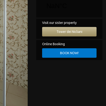
E-mail:
info@cittadeinicliani.gr
Visit our sister property
Tower dei Nicliani
Online Booking