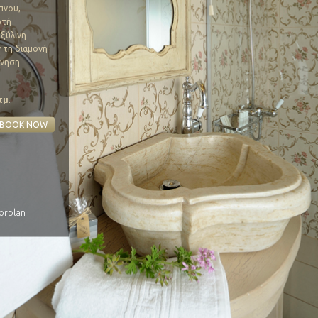
πνου,
ωτή
 ξύλινη
 τη διαμονή
μνηση
τμ
.
BOOK NOW
orplan