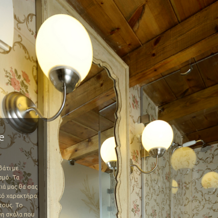
e
βάτι με
σμό. Τα
ιά μας θα σας
κό χαρακτήρα
τους. Το
νη σκάλα που