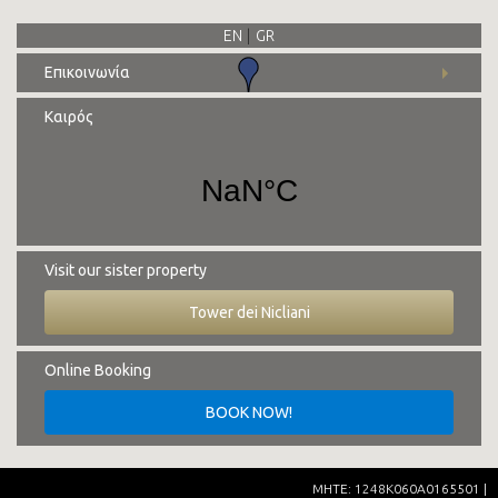
EN
GR
Επικοινωνία
Διεύθυνση:
Κοίτα, Μάνη Λακωνίας, 230 71
Καιρός
Τηλ.:
+30 27330 51827
E-mail:
info@cittadeinicliani.gr
Visit our sister property
Tower dei Nicliani
Online Booking
ΜHΤΕ: 1248K060A0165501 |