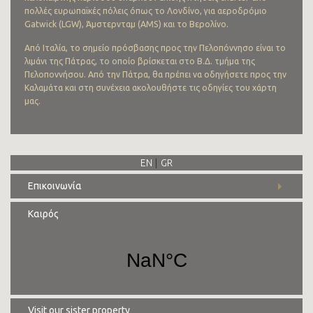
πολλές ευρωπαϊκές πόλεις όπως το Λονδίνο, για αεροδρόμιο
Gatwick (LGW), Άμστερνταμ (AMS) και το Βερολίνο.
Από Ιταλία, το σημείο πρόσβασης προς την Πελοπόννησο είναι το
λιμάνι της Πάτρας, το οποίο βρίσκεται στο Β.Δ. τμήμα της
Πελοποννήσου. Από την Πάτρα, θα πρέπει να οδηγήσετε προς την
Καλαμάτα και στη συνέχεια ακολουθήστε τις οδηγίες του χάρτη
μας.
EN
GR
Επικοινωνία
Διεύθυνση:
Κοίτα, Μάνη Λακωνίας, 230 71
Καιρός
Τηλ.:
+30 27330 51827
E-mail:
info@cittadeinicliani.gr
Visit our sister property