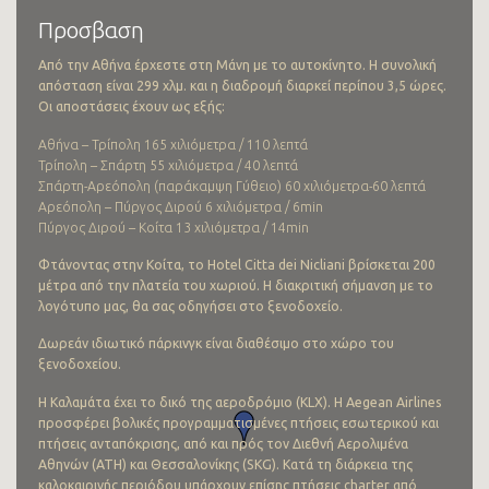
Προσβαση
Από την Αθήνα έρχεστε στη Μάνη με το αυτοκίνητο. Η συνολική
απόσταση είναι 299 χλμ. και η διαδρομή διαρκεί περίπου 3,5 ώρες.
Οι αποστάσεις έχουν ως εξής:
Αθήνα – Τρίπολη 165 χιλιόμετρα / 110 λεπτά
Τρίπολη – Σπάρτη 55 χιλιόμετρα / 40 λεπτά
Σπάρτη-Αρεόπολη (παράκαμψη Γύθειο) 60 χιλιόμετρα-60 λεπτά
Αρεόπολη – Πύργος Διρού 6 χιλιόμετρα / 6min
Πύργος Διρού – Κοίτα 13 χιλιόμετρα / 14min
Φτάνοντας στην Κοίτα, το Hotel Citta dei Nicliani βρίσκεται 200
μέτρα από την πλατεία του χωριού. Η διακριτική σήμανση με το
λογότυπο μας, θα σας οδηγήσει στο ξενοδοχείο.
Δωρεάν ιδιωτικό πάρκινγκ είναι διαθέσιμο στο χώρο του
ξενοδοχείου.
Η Καλαμάτα έχει το δικό της αεροδρόμιο (KLX). Η Aegean Airlines
προσφέρει βολικές προγραμματισμένες πτήσεις εσωτερικού και
πτήσεις ανταπόκρισης, από και πρός τον Διεθνή Αερολιμένα
Αθηνών (ATH) και Θεσσαλονίκης (SKG). Κατά τη διάρκεια της
καλοκαιρινής περιόδου υπάρχουν επίσης πτήσεις charter από